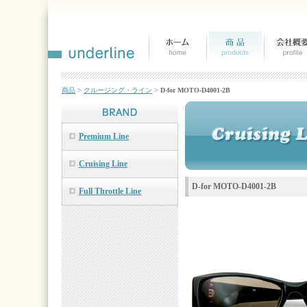
商品
>
クルージング・ライン
>
D-for MOTO-D4001-2
B
Premium Line
Cruising Line
D-for MOTO-D4001-2B
Full Throttle Line